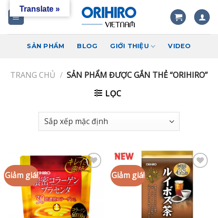
Skip
Translate »
to
content
SẢN PHẨM
BLOG
GIỚI THIỆU
VIDEO
TRANG CHỦ
/
SẢN PHẨM ĐƯỢC GẮN THẺ “ORIHIRO”
LỌC
Giảm giá!
Giảm giá!
Add to
Add to
wishlist
wishlist