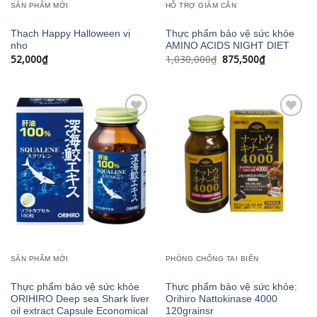
SẢN PHẨM MỚI
HỖ TRỢ GIẢM CÂN
Thạch Happy Halloween vị
Thực phẩm bảo vệ sức khỏe
nho
AMINO ACIDS NIGHT DIET
Giá
Giá
52,000
₫
1,030,000
₫
875,500
₫
gốc
hiện
là:
tại
1,030,000₫.
là:
875,500₫.
Add to
Add to
wishlist
wishlist
SẢN PHẨM MỚI
PHÒNG CHỐNG TAI BIẾN
Thực phẩm bảo vệ sức khỏe
Thực phẩm bảo vệ sức khỏe:
ORIHIRO Deep sea Shark liver
Orihiro Nattokinase 4000
oil extract Capsule Economical
120grainsr