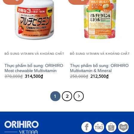
Add to
Add to
wishlist
wishlist
BỔ SUNG VITAMIN VÀ KHOÁNG CHẤT
BỔ SUNG VITAMIN VÀ KHOÁNG CHẤT
Thực phẩm bổ sung: ORIHIRO
Thực phẩm bổ sung: ORIHIRO
Most chewable Multivitamin
Multivitamin & Mineral
Giá
Giá
Giá
Giá
370,000
₫
314,500
₫
250,000
₫
212,500
₫
gốc
hiện
gốc
hiện
là:
tại
là:
tại
370,000₫.
là:
250,000₫.
là:
314,500₫.
212,500₫.
1
2