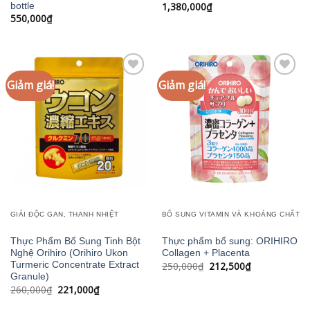
1,380,000
₫
bottle
550,000
₫
Giảm giá!
Giảm giá!
Add to
Add to
wishlist
wishlist
GIẢI ĐỘC GAN, THANH NHIỆT
BỔ SUNG VITAMIN VÀ KHOÁNG CHẤT
Thực Phẩm Bổ Sung Tinh Bột
Thực phẩm bổ sung: ORIHIRO
Nghệ Orihiro (Orihiro Ukon
Collagen + Placenta
Giá
Giá
250,000
₫
212,500
₫
Turmeric Concentrate Extract
gốc
hiện
Granule)
là:
tại
Giá
Giá
260,000
₫
221,000
₫
250,000₫.
là:
gốc
hiện
212,500₫.
là:
tại