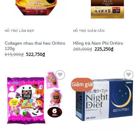
HỖ TRỢ LÀM ĐẸP
HỖ TRỢ GIẢM CÂN
Collagen nhau thai heo Orihiro
Hồng trà Nam Phi Orihiro
Giá
Giá
265,000
₫
225,250
₫
120g
gốc
hiện
Giá
Giá
615,000
₫
522,750
₫
là:
tại
gốc
hiện
265,000₫.
là:
là:
tại
225,250₫.
615,000₫.
là:
522,750₫.
Giảm giá!
Add to
Add to
wishlist
wishlist