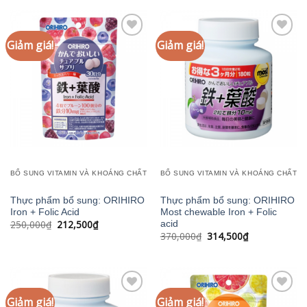
260,000₫.
là:
221,000₫.
Giảm giá!
Giảm giá!
Add to
Add to
wishlist
wishlist
BỔ SUNG VITAMIN VÀ KHOÁNG CHẤT
BỔ SUNG VITAMIN VÀ KHOÁNG CHẤT
Thực phẩm bổ sung: ORIHIRO
Thực phẩm bổ sung: ORIHIRO
Iron + Folic Acid
Most chewable Iron + Folic
Giá
Giá
250,000
₫
212,500
₫
acid
gốc
hiện
Giá
Giá
370,000
₫
314,500
₫
là:
tại
gốc
hiện
250,000₫.
là:
là:
tại
212,500₫.
370,000₫.
là:
314,500₫.
Giảm giá!
Giảm giá!