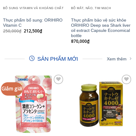
BỔ SUNG VITAMIN VÀ KHOÁNG CHẤT
BỔ MẮT, NÃO, TIM MẠCH
Thực phẩm bổ sung: ORIHIRO
Thực phẩm bảo vệ sức khỏe
Vitamin C
ORIHIRO Deep sea Shark liver
Giá
Giá
250,000
₫
212,500
₫
oil extract Capsule Economical
gốc
hiện
bottle
là:
tại
870,000
₫
250,000₫.
là:
212,500₫.
SẢN PHẨM MỚI
Xem thêm
Giảm giá!
Add to
Add to
wishlist
wishlist