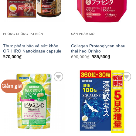
PHÒNG CHỐNG TAI BIẾN
SẢN PHẨM MỚI
Thực phẩm bảo vệ sức khỏe
Collagen Proteoglycan nhau
ORIHIRO Nattokinase capsule
thai heo Orihiro
Giá
Giá
570,000
₫
690,000
₫
586,500
₫
gốc
hiện
là:
tại
690,000₫.
là:
586,500₫.
Giảm giá!
Add to
Add to
wishlist
wishlist