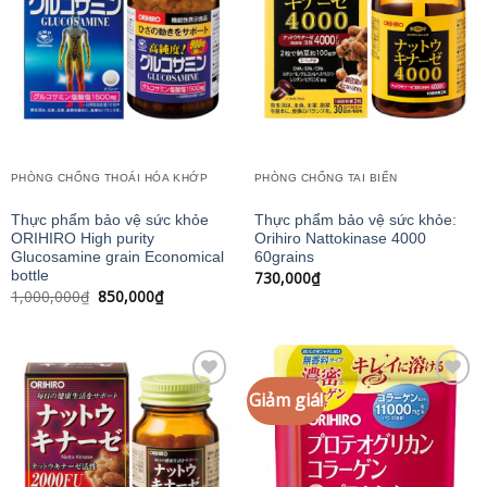
Add to
Add to
wishlist
wishlist
PHÒNG CHỐNG THOÁI HÓA KHỚP
PHÒNG CHỐNG TAI BIẾN
Thực phẩm bảo vệ sức khỏe
Thực phẩm bảo vệ sức khỏe:
ORIHIRO High purity
Orihiro Nattokinase 4000
Glucosamine grain Economical
60grains
730,000
₫
bottle
Giá
Giá
1,000,000
₫
850,000
₫
gốc
hiện
là:
tại
1,000,000₫.
là:
850,000₫.
Giảm giá!
Add to
Add to
wishlist
wishlist