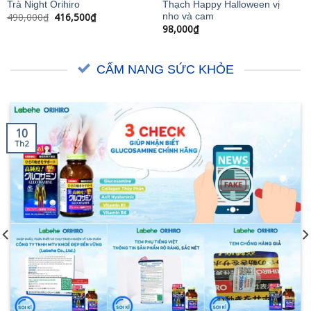
Trà Night Orihiro
Thạch Happy Halloween vị
Giá
Giá
490,000
₫
416,500
₫
nho và cam
gốc
hiện
98,000
₫
là:
tại
490,000₫.
là:
416,500₫.
CẨM NANG SỨC KHỎE
10
Th2