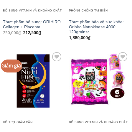
BỔ SUNG VITAMIN VÀ KHOÁNG CHẤT
PHÒNG CHỐNG TAI BIẾN
Thực phẩm bổ sung: ORIHIRO
Thực phẩm bảo vệ sức khỏe:
Collagen + Placenta
Orihiro Nattokinase 4000
Giá
Giá
250,000
₫
212,500
₫
120grainsr
gốc
hiện
1,380,000
₫
là:
tại
250,000₫.
là:
212,500₫.
Giảm giá!
Add to
Add to
wishlist
wishlist
HỖ TRỢ GIẢM CÂN
BỔ SUNG VITAMIN VÀ KHOÁNG CHẤT