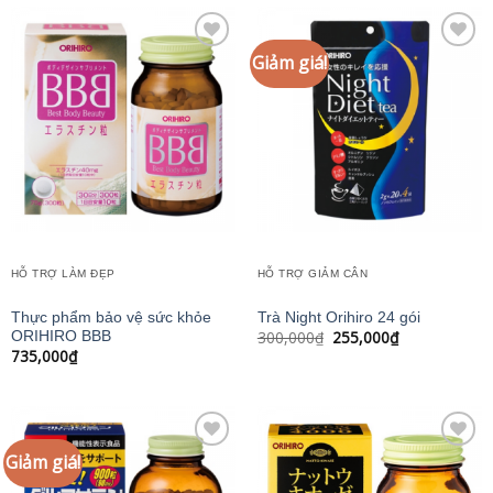
Giảm giá!
Add to
Add to
wishlist
wishlist
HỖ TRỢ LÀM ĐẸP
HỖ TRỢ GIẢM CÂN
Thực phẩm bảo vệ sức khỏe
Trà Night Orihiro 24 gói
Giá
Giá
300,000
₫
255,000
₫
ORIHIRO BBB
gốc
hiện
735,000
₫
là:
tại
300,000₫.
là:
255,000₫.
Giảm giá!