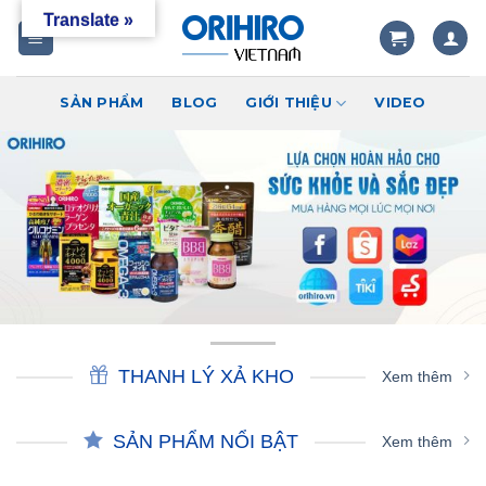
Skip
Translate »
to
content
SẢN PHẨM
BLOG
GIỚI THIỆU
VIDEO
THANH LÝ XẢ KHO
Xem thêm
SẢN PHẨM NỔI BẬT
Xem thêm