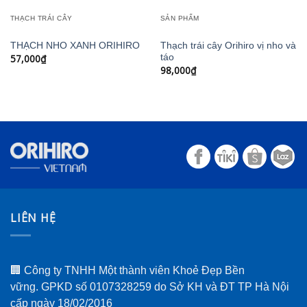
THẠCH TRÁI CÂY
SẢN PHẨM
THẠCH NHO XANH ORIHIRO
Thạch trái cây Orihiro vị nho và
57,000
₫
táo
98,000
₫
LIÊN HỆ
🏢 Công ty TNHH Một thành viên Khoẻ Đẹp Bền
vững. GPKD số 0107328259 do Sở KH và ĐT TP Hà Nội
cấp ngày 18/02/2016