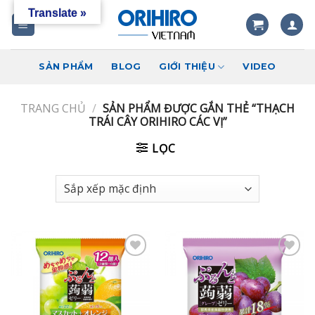
Skip
Translate »
to
content
SẢN PHẨM
BLOG
GIỚI THIỆU
VIDEO
TRANG CHỦ
/
SẢN PHẨM ĐƯỢC GẮN THẺ “THẠCH
TRÁI CÂY ORIHIRO CÁC VỊ”
LỌC
Add to
Add to
wishlist
wishlist