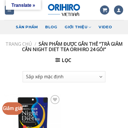
Skip
Translate »
to
content
SẢN PHẨM
BLOG
GIỚI THIỆU
VIDEO
TRANG CHỦ
/
SẢN PHẨM ĐƯỢC GẮN THẺ “TRÀ GIẢM
CÂN NIGHT DIET TEA ORIHIRO 24 GÓI”
LỌC
Giảm giá!
Add to
wishlist