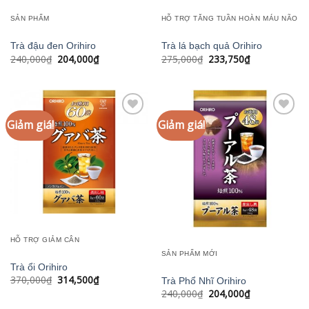
SẢN PHẨM
HỖ TRỢ TĂNG TUẦN HOÀN MÁU NÃO
Trà đậu đen Orihiro
Trà lá bạch quả Orihiro
Giá
Giá
Giá
Giá
240,000
₫
204,000
₫
275,000
₫
233,750
₫
gốc
hiện
gốc
hiện
là:
tại
là:
tại
240,000₫.
là:
275,000₫.
là:
204,000₫.
233,750₫.
Giảm giá!
Giảm giá!
Add to
Add to
wishlist
wishlist
HỖ TRỢ GIẢM CÂN
SẢN PHẨM MỚI
Trà ổi Orihiro
Giá
Giá
370,000
₫
314,500
₫
Trà Phổ Nhĩ Orihiro
gốc
hiện
Giá
Giá
240,000
₫
204,000
₫
là:
tại
gốc
hiện
370,000₫.
là: