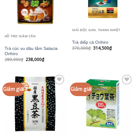
GIẢI ĐỘC GAN, THANH NHIỆT
HỖ TRỢ GIẢM CÂN
Trà diếp cá Orihiro
Giá
Giá
370,000
₫
314,500
₫
Trà cúc vu dâu tằm Salacia
gốc
hiện
Orihiro
là:
tại
Giá
Giá
280,000
₫
238,000
₫
370,000₫.
là:
gốc
hiện
314,500₫.
là:
tại
280,000₫.
là:
238,000₫.
Giảm giá!
Giảm giá!
Add to
Add to
wishlist
wishlist