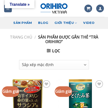
Skip
Translate »
to
content
SẢN PHẨM
BLOG
GIỚI THIỆU
VIDEO
TRANG CHỦ
/
SẢN PHẨM ĐƯỢC GẮN THẺ “TRÀ
ORIHIRO”
LỌC
Giảm giá!
Giảm giá!
Add to
Add to
wishlist
wishlist