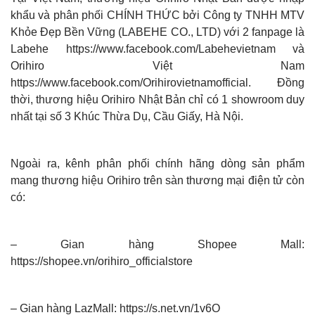
khẩu và phân phối CHÍNH THỨC bởi Công ty TNHH MTV
Khỏe Đẹp Bền Vững (LABEHE CO., LTD) với 2 fanpage là
Labehe
https://www.facebook.com/Labehevietnam
và
Orihiro Việt Nam
https://www.facebook.com/Orihirovietnamofficial
. Đồng
thời, thương hiệu Orihiro Nhật Bản chỉ có 1 showroom duy
nhất tại số 3 Khúc Thừa Dụ, Cầu Giấy, Hà Nội.
Ngoài ra, kênh phân phối chính hãng dòng sản phẩm
mang thương hiệu Orihiro trên sàn thương mại điện tử còn
có:
– Gian hàng Shopee Mall:
https://shopee.vn/orihiro_officialstore
– Gian hàng LazMall:
https://s.net.vn/1v6O