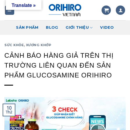
Skip
Translate »
to
content
SẢN PHẨM
BLOG
GIỚI THIỆU
VIDEO
SỨC KHỎE
,
XƯƠNG KHỚP
CẢNH BÁO HÀNG GIẢ TRÊN THỊ
TRƯỜNG LIÊN QUAN ĐẾN SẢN
PHẨM GLUCOSAMINE ORIHIRO
10
Th2