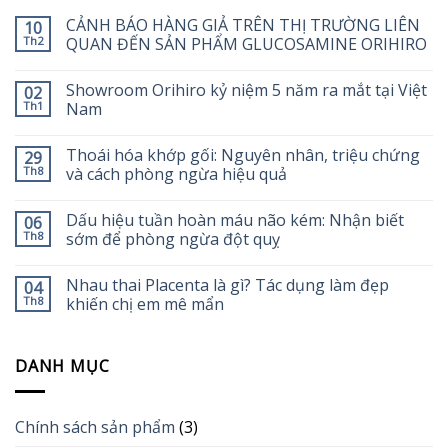
CẢNH BÁO HÀNG GIẢ TRÊN THỊ TRƯỜNG LIÊN
10
Th2
QUAN ĐẾN SẢN PHẨM GLUCOSAMINE ORIHIRO
Showroom Orihiro kỷ niệm 5 năm ra mắt tại Việt
02
Th1
Nam
Thoái hóa khớp gối: Nguyên nhân, triệu chứng
29
Th8
và cách phòng ngừa hiệu quả
Dấu hiệu tuần hoàn máu não kém: Nhận biết
06
Th8
sớm để phòng ngừa đột quỵ
Nhau thai Placenta là gì? Tác dụng làm đẹp
04
Th8
khiến chị em mê mẩn
DANH MỤC
Chính sách sản phẩm
(3)