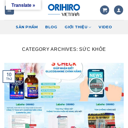
Skip
Translate »
to
content
SẢN PHẨM
BLOG
GIỚI THIỆU
VIDEO
CATEGORY ARCHIVES:
SỨC KHỎE
10
Th2