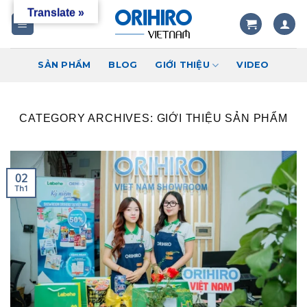
Skip
Translate »
to
content
SẢN PHẨM
BLOG
GIỚI THIỆU
VIDEO
CATEGORY ARCHIVES:
GIỚI THIỆU SẢN PHẨM
02
Th1