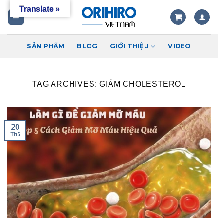
Skip
Translate »
to
content
SẢN PHẨM
BLOG
GIỚI THIỆU
VIDEO
TAG ARCHIVES:
GIẢM CHOLESTEROL
20
Th6