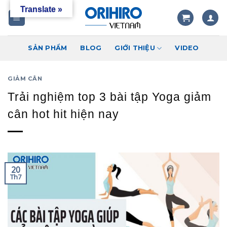
Skip
Translate »
to
content
SẢN PHẨM
BLOG
GIỚI THIỆU
VIDEO
GIẢM CÂN
Trải nghiệm top 3 bài tập Yoga giảm
cân hot hit hiện nay
20
Th7