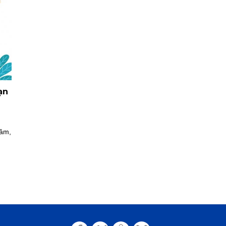
ạn
tâm,