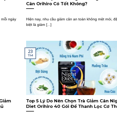
Cân Orihiro Có Tốt Không?
n mỗi ngày
Hiện nay, nhu cầu giảm cân an toàn không mệt mỏi, đ
biệt là giảm [...]
23
Th4
 Giảm
Top 5 Lý Do Nên Chọn Trà Giảm Cân Ni
gủ
Diet Orihiro 40 Gói Để Thanh Lọc Cơ Th