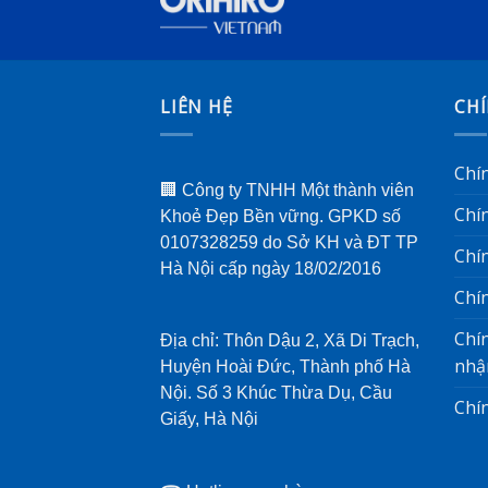
LIÊN HỆ
CH
Chí
🏢 Công ty TNHH Một thành viên
Chín
Khoẻ Đẹp Bền vững. GPKD số
0107328259 do Sở KH và ĐT TP
Chí
Hà Nội cấp ngày 18/02/2016
Chí
Chí
Địa chỉ: Thôn Dậu 2, Xã Di Trạch,
nhậ
Huyện Hoài Đức, Thành phố Hà
Nội. Số 3 Khúc Thừa Dụ, Cầu
Chín
Giấy, Hà Nội