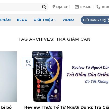
ĐỊA CHỈ
EMAIL
180
GIỎ HÀNG /
0
₫
 PHẨM
BLOG
GIỚI THIỆU
VIDEO
TAG ARCHIVES:
TRÀ GIẢM CÂN
07
Th5
 bị bỏ
Review Thực Tế Từ Người Dùng: Trà Gi