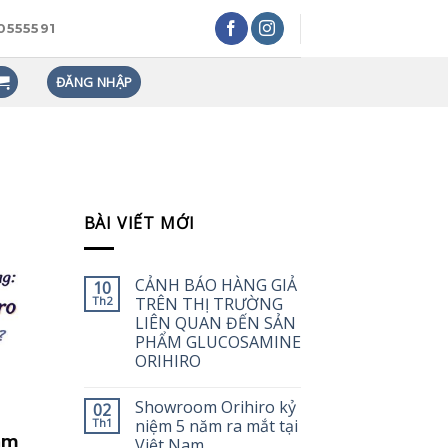
0555591
ĐĂNG NHẬP
BÀI VIẾT MỚI
CẢNH BÁO HÀNG GIẢ
10
Th2
TRÊN THỊ TRƯỜNG
LIÊN QUAN ĐẾN SẢN
PHẨM GLUCOSAMINE
ORIHIRO
Showroom Orihiro kỷ
02
Th1
niệm 5 năm ra mắt tại
ảm
Việt Nam