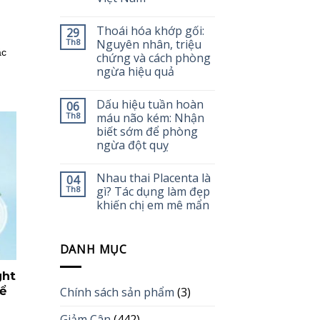
Thoái hóa khớp gối:
29
Th8
Nguyên nhân, triệu
ặc
chứng và cách phòng
ngừa hiệu quả
Dấu hiệu tuần hoàn
06
Th8
máu não kém: Nhận
biết sớm để phòng
ngừa đột quỵ
Nhau thai Placenta là
04
Th8
gì? Tác dụng làm đẹp
khiến chị em mê mẩn
DANH MỤC
ght
ể
Chính sách sản phẩm
(3)
Giảm Cân
(442)