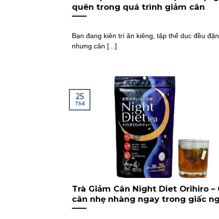
quên trong quá trình giảm cân
Bạn đang kiên trì ăn kiêng, tập thể dục đều đặ
nhưng cân [...]
25
Th4
Trà Giảm Cân Night Diet Orihiro –
cân nhẹ nhàng ngay trong giấc n